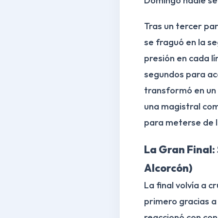
Domingo nadie se 
Tras un tercer pa
se fraguó en la se
presión en cada lí
segundos para aca
transformó en un 
una magistral comb
para meterse de ll
La Gran Final:
Alcorcón)
La final volvía a 
primero gracias a
reaccionó con con