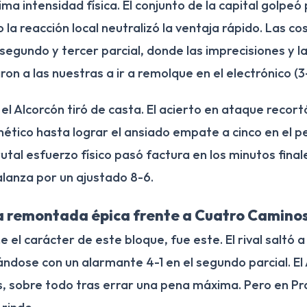
a intensidad física. El conjunto de la capital golpeó
 la reacción local neutralizó la ventaja rápido. Las co
segundo y tercer parcial, donde las imprecisiones y l
ron a las nuestras a ir a remolque en el electrónico (3-
 el Alcorcón tiró de casta. El acierto en ataque recort
enético hasta lograr el ansiado empate a cinco en el 
utal esfuerzo físico pasó factura en los minutos finale
alanza por un ajustado 8-6.
a remontada épica frente a Cuatro Caminos 
e el carácter de este bloque, fue este. El rival saltó a 
ndose con un alarmante 4-1 en el segundo parcial. El
s, sobre todo tras errar una pena máxima. Pero en P