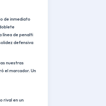
do de inmediato
 doblete
 línea de penalti
 solidez defensiva
las nuestras
ró el marcador. Un
o rival en un