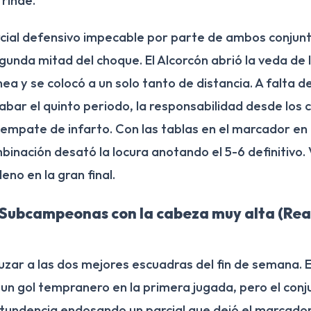
rinde.
rcial defensivo impecable por parte de ambos conjun
gunda mitad del choque. El Alcorcón abrió la veda de 
nea y se colocó a un solo tanto de distancia. A falta 
bar el quinto periodo, la responsabilidad desde los 
empate de infarto. Con las tablas en el marcador en e
inación desató la locura anotando el 5-6 definitivo. 
eno en la gran final.
 Subcampeonas con la cabeza muy alta (Rea
cruzar a las dos mejores escuadras del fin de semana. 
 un gol tempranero en la primera jugada, pero el conj
tundencia endosando un parcial que dejó el marcador 