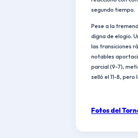
segundo tiempo.
Pese a la tremend
digna de elogio. U
las transiciones r
notables aportacio
parcial (9-7), met
selló el 11-8, pero
Fotos del Tor