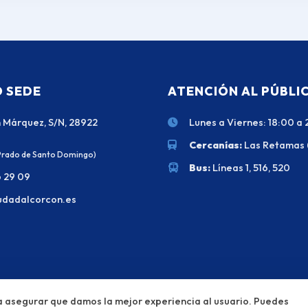
 SEDE
ATENCIÓN AL PÚBLI
n Márquez, S/N, 28922
Lunes a Viernes: 18:00 a 
Cercanías:
Las Retamas 
 Prado de Santo Domingo)
Bus:
Líneas 1, 516, 520
6 29 09
dadalcorcon.es
 asegurar que damos la mejor experiencia al usuario. Puedes