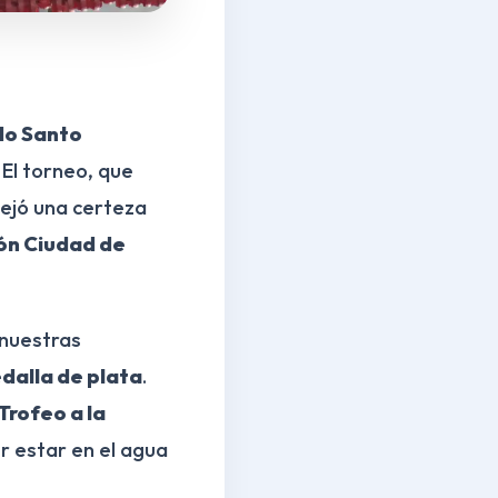
do Santo
. El torneo, que
dejó una certeza
ión Ciudad de
 nuestras
dalla de plata
.
Trofeo a la
er estar en el agua