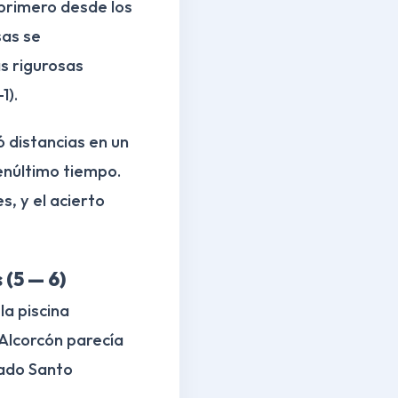
 primero desde los
sas se
as rigurosas
1).
ó distancias en un
penúltimo tiempo.
s, y el acierto
(5 — 6)
la piscina
 Alcorcón parecía
rado Santo