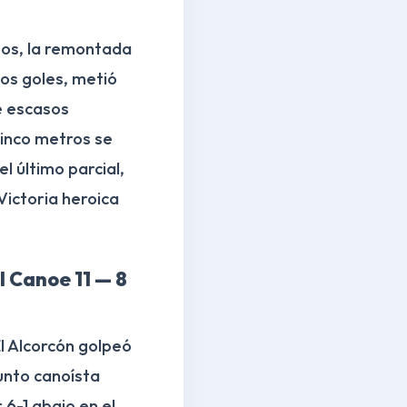
tos, la remontada
los goles, metió
de escasos
cinco metros se
l último parcial,
Victoria heroica
l Canoe 11 — 8
El Alcorcón golpeó
unto canoísta
6-1 abajo en el