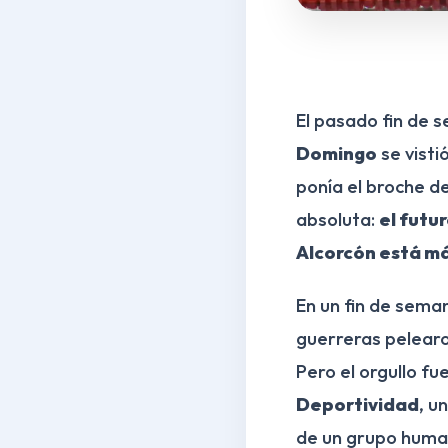
El pasado fin de 
Domingo
se visti
ponía el broche de
absoluta:
el futu
Alcorcón está m
En un fin de sema
guerreras pelear
Pero el orgullo fu
Deportividad
, u
de un grupo huma