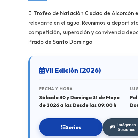
El Trofeo de Natación Ciudad de Alcorcón 
relevante en el agua. Reunimos a deportista
competición, superación y convivencia depor
Prado de Santo Domingo.
VII Edición (2026)
FECHA Y HORA
LUG
Sábado 30 y Domingo 31 de Mayo
Pol
de 2026 a las Desde las 09:00 h
Dom
Imágenes
Series
Sesiones