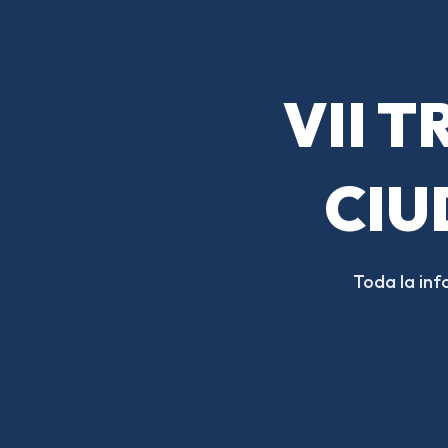
VII 
CIU
Toda la inf