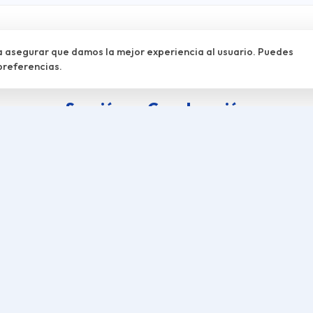
 asegurar que damos la mejor experiencia al usuario. Puedes
preferencias.
Sección en Construcción
Estamos recopilando los resultados oficiales, actas y galería
gráficas de las ediciones anteriores. ¡Muy pronto podrás cons
todo el histórico aquí!